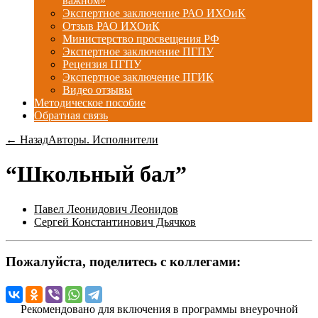
важном»
Экспертное заключение РАО ИХОиК
Отзыв РАО ИХОиК
Министерство просвещения РФ
Экспертное заключение ПГПУ
Рецензия ПГПУ
Экспертное заключение ПГИК
Видео отзывы
Методическое пособие
Обратная связь
← Назад
Авторы. Исполнители
“Школьный бал”
Павел Леонидович Леонидов
Сергей Константинович Дьячков
Пожалуйста, поделитесь с коллегами:
Рекомендовано для включения в программы внеурочной