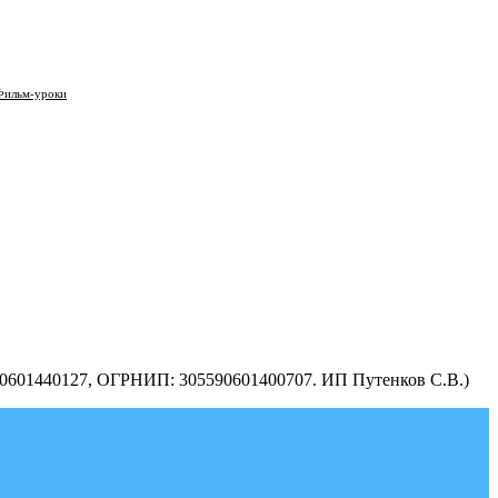
Фильм-уроки
590601440127, ОГРНИП: 305590601400707. ИП Путенков С.В.)