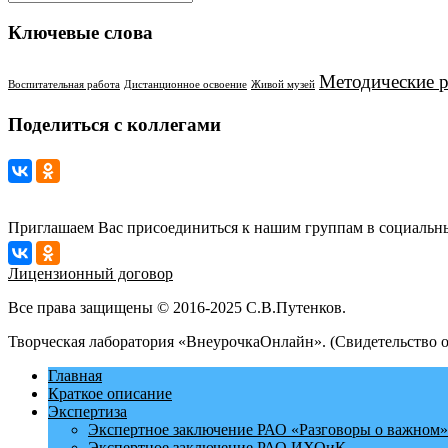
Ключевые слова
Методические 
Воспитательная работа
Дистанционное освоение
Живой музей
Поделиться с коллегами
Приглашаем Вас присоединиться к нашим группам в социальны
Лицензионный договор
Все права защищены © 2016-2025 С.В.Путенков.
Творческая лаборатория «ВнеурочкаОнлайн». (Свидетельство 
Главная
Краткое описание
Экспертиза
Экспертное заключение РАО «Разговоры о важном»
Экспертное заключение РАО ИХОиК