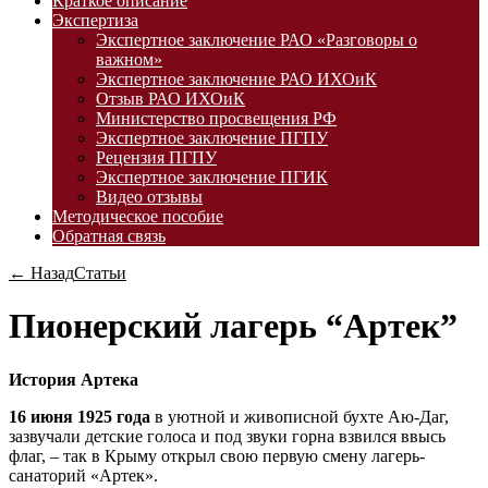
Краткое описание
Экспертиза
Экспертное заключение РАО «Разговоры о
важном»
Экспертное заключение РАО ИХОиК
Отзыв РАО ИХОиК
Министерство просвещения РФ
Экспертное заключение ПГПУ
Рецензия ПГПУ
Экспертное заключение ПГИК
Видео отзывы
Методическое пособие
Обратная связь
← Назад
Статьи
Пионерский лагерь “Артек”
История Артека
16 июня 1925 года
в уютной и живописной бухте Аю-Даг,
зазвучали детские голоса и под звуки горна взвился ввысь
флаг, – так в Крыму открыл свою первую смену лагерь-
санаторий «Артек».