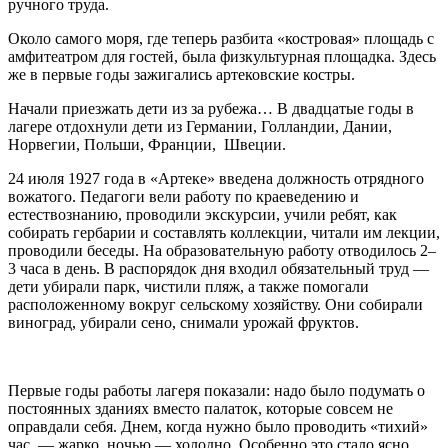
ручного труда.
Около самого моря, где теперь разбита «костровая» площадь с
амфитеатром для гостей, была физкультурная площадка. Здесь
же в первые годы зажигались артековские костры.
Начали приезжать дети из за рубежа… В двадцатые годы в
лагере отдохнули дети из Германии, Голландии, Дании,
Норвегии, Польши, Франции, Швеции.
24 июля 1927 года в «Артеке» введена должность отрядного
вожатого. Педагоги вели работу по краеведению и
естествознанию, проводили экскурсии, учили ребят, как
собирать гербарии и составлять коллекции, читали им лекции,
проводили беседы. На образовательную работу отводилось 2–
3 часа в день. В распорядок дня входил обязательный труд —
дети убирали парк, чистили пляж, а также помогали
расположенному вокруг сельскому хозяйству. Они собирали
виноград, убирали сено, снимали урожай фруктов.
Первые годы работы лагеря показали: надо было подумать о
постоянных зданиях вместо палаток, которые совсем не
оправдали себя. Днем, когда нужно было проводить «тихий»
час, — жарко, ночью — холодно. Особенно это стало ясно,