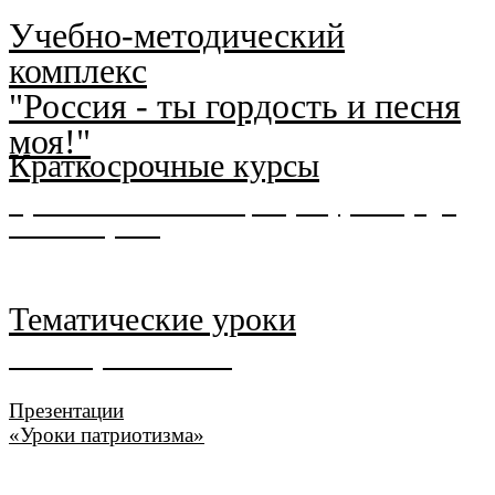
Учебно-методический
комплекс
"Россия - ты гордость и песня
моя!"
Краткосрочные курсы
Практики воспитывающей культурной среды
"Живой музей"
Безлимитный доступ для всей школы
Тематические уроки
"Разговоры о важном"
Презентации
«Уроки патриотизма»