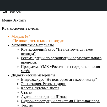
5-8+ классы
Меню
Закрыть
Краткосрочные курсы:
Модуль №4
«Не повторяется такое никогда»
Методические материалы
Краткосрочный курс “Не повторяется такое
никогда”
Рекомендации по организации образовательного
процесса.
Программа УМК «Россия – ты гордость и песня
моя!»
Дидактические материалы
Видеоэкскурс “Не повторяется такое никогда”
Экспозиция. Рекомендации
Квест + путевые листы
Статьи
Аудио-иллюстрации Школа
Видео-иллюстрации с текстами Школьная пора.
Тексты