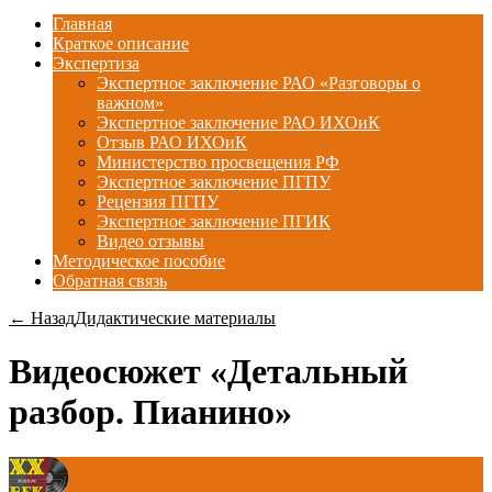
Главная
Краткое описание
Экспертиза
Экспертное заключение РАО «Разговоры о
важном»
Экспертное заключение РАО ИХОиК
Отзыв РАО ИХОиК
Министерство просвещения РФ
Экспертное заключение ПГПУ
Рецензия ПГПУ
Экспертное заключение ПГИК
Видео отзывы
Методическое пособие
Обратная связь
← Назад
Дидактические материалы
Видеосюжет «Детальный
разбор. Пианино»