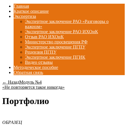
Главная
Краткое описание
Экспертиза
Экспертное заключение РАО «Разговоры о
важном»
Экспертное заключение РАО ИХОиК
Отзыв РАО ИХОиК
Министерство просвещения РФ
Экспертное заключение ПГПУ
Рецензия ПГПУ
Экспертное заключение ПГИК
Видео отзывы
Методическое пособие
Обратная связь
← Назад
Модуль №4
«Не повторяется такое никогда»
Портфолио
ОБРАЗЕЦ