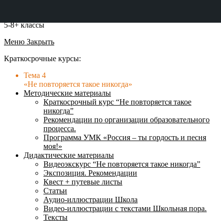
5-8+ классы
Меню
Закрыть
Краткосрочные курсы:
Тема 4
«Не повторяется такое никогда»
Методические материалы
Краткосрочный курс “Не повторяется такое
никогда”
Рекомендации по организации образовательного
процесса.
Программа УМК «Россия – ты гордость и песня
моя!»
Дидактические материалы
Видеоэкскурс “Не повторяется такое никогда”
Экспозиция. Рекомендации
Квест + путевые листы
Статьи
Аудио-иллюстрации Школа
Видео-иллюстрации с текстами Школьная пора.
Тексты