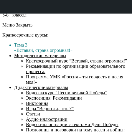
5-8+ классы
Меню
Закрыть
Краткосрочные курсы:
Тема 3
«Вставай, страна огромная!»
Методические материалы
Краткосрочный курс “Вставай, страна огромная!”
Рекомендации по организации образовательного
процесса.
Программа УМК «Россия – ты гордость и песня
моя!»
Дидактические материалы
Видеоэкскурс “Песни великой Победы”
Экспозиция. Рекомендации
Викторина
Игра “Верно ли, что..?”
Статьи
Аудио-иллюстрации
Видео-иллюстрации с текстами День Победы
Пословицы и поговорки на тему песен и войны: