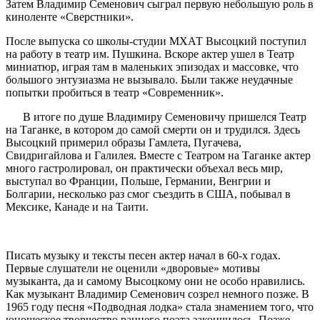
Затем Владимир Семенович сыграл первую небольшую роль в
киноленте «Сверстники».
После выпуска со школы-студии МХАТ Высоцкий поступил
на работу в театр им. Пушкина. Вскоре актер ушел в Театр
миниатюр, играя там в маленьких эпизодах и массовке, что
большого энтузиазма не вызывало. Были также неудачные
попытки пробиться в театр «Современник».
В итоге по душе Владимиру Семеновичу пришелся Театр
на Таганке, в котором до самой смерти он и трудился. Здесь
Высоцкий примерил образы Гамлета, Пугачева,
Свидригайлова и Галилея. Вместе с Театром на Таганке актер
много гастролировал, он практически объехал весь мир,
выступал во Франции, Польше, Германии, Венгрии и
Болгарии, несколько раз смог съездить в США, побывал в
Мексике, Канаде и на Таити.
Писать музыку и тексты песен актер начал в 60-х годах.
Первые слушатели не оценили «дворовые» мотивы
музыканта, да и самому Высоцкому они не особо нравились.
Как музыкант Владимир Семенович созрел немного позже. В
1965 году песня «Подводная лодка» стала знамением того, что
юношеское творчество раннего поэта закончилось. Позже