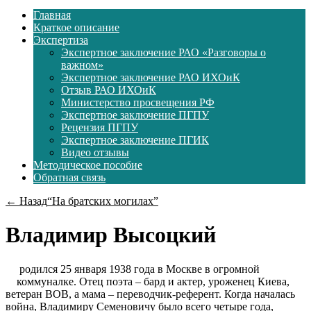
Главная
Краткое описание
Экспертиза
Экспертное заключение РАО «Разговоры о
важном»
Экспертное заключение РАО ИХОиК
Отзыв РАО ИХОиК
Министерство просвещения РФ
Экспертное заключение ПГПУ
Рецензия ПГПУ
Экспертное заключение ПГИК
Видео отзывы
Методическое пособие
Обратная связь
← Назад
“На братских могилах”
Владимир Высоцкий
родился 25 января 1938 года в Москве в огромной
коммуналке. Отец поэта – бард и актер, уроженец Киева,
ветеран ВОВ, а мама – переводчик-референт. Когда началась
война, Владимиру Семеновичу было всего четыре года,