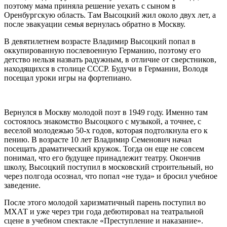
поэтому мама приняла решение уехать с сыном в
Оренбургскую область. Там Высоцкий жил около двух лет, а
после эвакуации семья вернулась обратно в Москву.
В девятилетнем возрасте Владимир Высоцкий попал в
оккупированную послевоенную Германию, поэтому его
детство нельзя назвать радужным, в отличие от сверстников,
находящихся в столице СССР. Будучи в Германии, Володя
посещал уроки игры на фортепиано.
Вернулся в Москву молодой поэт в 1949 году. Именно там
состоялось знакомство Высоцкого с музыкой, а точнее, с
веселой молодежью 50-х годов, которая подтолкнула его к
пению. В возрасте 10 лет Владимир Семенович начал
посещать драматический кружок. Тогда он еще не совсем
понимал, что его будущее принадлежит театру. Окончив
школу, Высоцкий поступил в московский строительный, но
через полгода осознал, что попал «не туда» и бросил учебное
заведение.
После этого молодой харизматичный парень поступил во
МХАТ и уже через три года дебютировал на театральной
сцене в учебном спектакле «Преступление и наказание».