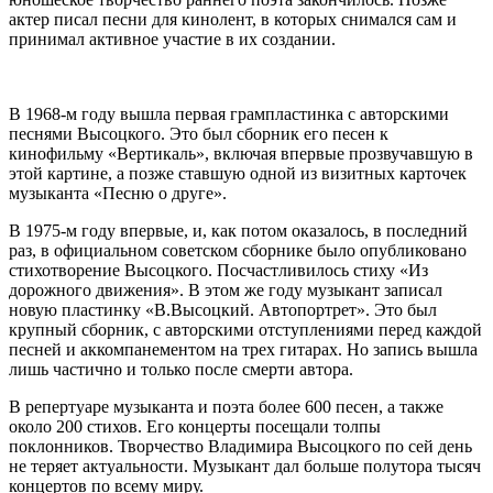
актер писал песни для кинолент, в которых снимался сам и
принимал активное участие в их создании.
В 1968-м году вышла первая грампластинка с авторскими
песнями Высоцкого. Это был сборник его песен к
кинофильму «Вертикаль», включая впервые прозвучавшую в
этой картине, а позже ставшую одной из визитных карточек
музыканта «Песню о друге».
В 1975-м году впервые, и, как потом оказалось, в последний
раз, в официальном советском сборнике было опубликовано
стихотворение Высоцкого. Посчастливилось стиху «Из
дорожного движения». В этом же году музыкант записал
новую пластинку «В.Высоцкий. Автопортрет». Это был
крупный сборник, с авторскими отступлениями перед каждой
песней и аккомпанементом на трех гитарах. Но запись вышла
лишь частично и только после смерти автора.
В репертуаре музыканта и поэта более 600 песен, а также
около 200 стихов. Его концерты посещали толпы
поклонников. Творчество Владимира Высоцкого по сей день
не теряет актуальности. Музыкант дал больше полутора тысяч
концертов по всему миру.