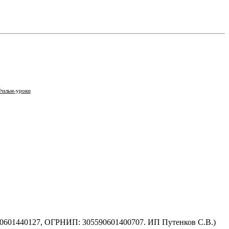
Фильм-уроки
590601440127, ОГРНИП: 305590601400707. ИП Путенков С.В.)