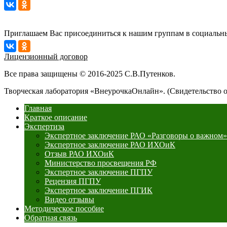
Приглашаем Вас присоединиться к нашим группам в социальны
Лицензионный договор
Все права защищены © 2016-2025 С.В.Путенков.
Творческая лаборатория «ВнеурочкаОнлайн». (Свидетельство 
Главная
Краткое описание
Экспертиза
Экспертное заключение РАО «Разговоры о важном»
Экспертное заключение РАО ИХОиК
Отзыв РАО ИХОиК
Министерство просвещения РФ
Экспертное заключение ПГПУ
Рецензия ПГПУ
Экспертное заключение ПГИК
Видео отзывы
Методическое пособие
Обратная связь