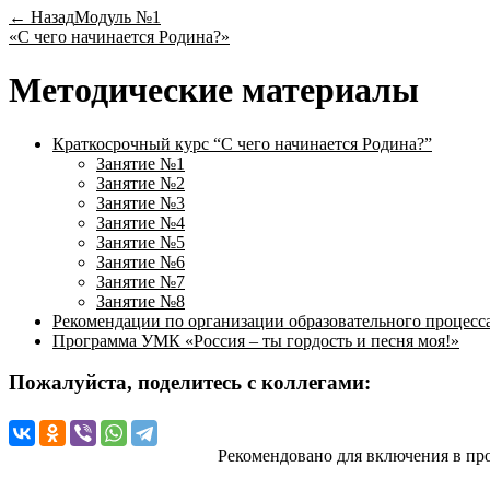
← Назад
Модуль №1
«С чего начинается Родина?»
Методические материалы
Краткосрочный курс “С чего начинается Родина?”
Занятие №1
Занятие №2
Занятие №3
Занятие №4
Занятие №5
Занятие №6
Занятие №7
Занятие №8
Рекомендации по организации образовательного процесса
Программа УМК «Россия – ты гордость и песня моя!»
Пожалуйста, поделитесь с коллегами:
Рекомендовано для включения в пр