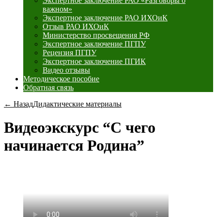
Экспертное заключение РАО «Разговоры о
важном»
Экспертное заключение РАО ИХОиК
Отзыв РАО ИХОиК
Министерство просвещения РФ
Экспертное заключение ПГПУ
Рецензия ПГПУ
Экспертное заключение ПГИК
Видео отзывы
Методическое пособие
Обратная связь
← Назад
Дидактические материалы
Видеоэкскурс “С чего
начинается Родина”