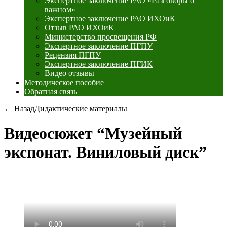
Экспертное заключение РАО «Разговоры о
важном»
Экспертное заключение РАО ИХОиК
Отзыв РАО ИХОиК
Министерство просвещения РФ
Экспертное заключение ПГПУ
Рецензия ПГПУ
Экспертное заключение ПГИК
Видео отзывы
Методическое пособие
Обратная связь
← Назад
Дидактические материалы
Видеосюжет “Музейный
экспонат. Виниловый диск”