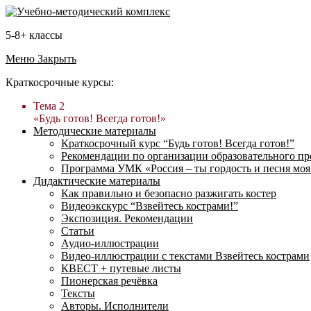
5-8+ классы
Меню
Закрыть
Краткосрочные курсы:
Тема 2
«Будь готов! Всегда готов!»
Методические материалы
Краткосрочный курс “Будь готов! Всегда готов!”
Рекомендации по организации образовательного пр
Программа УМК «Россия – ты гордость и песня моя
Дидактические материалы
Как правильно и безопасно разжигать костер
Видеоэкскурс “Взвейтесь кострами!”
Экспозиция. Рекомендации
Статьи
Аудио-иллюстрации
Видео-иллюстрации с текстами Взвейтесь кострами
КВЕСТ + путевые листы
Пионерская речёвка
Тексты
Авторы. Исполнители