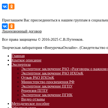
Приглашаем Вас присоединиться к нашим группам в социальны
Лицензионный договор
Все права защищены © 2016-2025 С.В.Путенков.
Творческая лаборатория «ВнеурочкаОнлайн». (Свидетельство 
Главная
Краткое описание
Экспертиза
Экспертное заключение РАО «Разговоры о важном»
Экспертное заключение РАО ИХОиК
Отзыв РАО ИХОиК
Министерство просвещения РФ
Экспертное заключение ПГПУ
Рецензия ПГПУ
Экспертное заключение ПГИК
Видео отзывы
Методическое пособие
Обратная связь