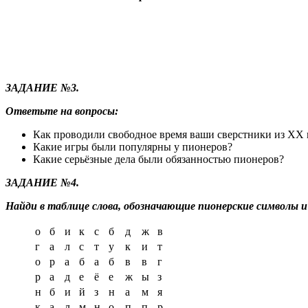
ЗАДАНИЕ №3
.
Ответьте на вопросы:
Как проводили свободное время ваши сверстники из ХХ
Какие игры были популярны у пионеров?
Какие серьёзные дела были обязанностью пионеров?
ЗАДАНИЕ №4.
Найди в таблице слова, обозначающие пионерские символы и 
о
б
и
к
с
б
д
ж
в
г
а
л
с
т
у
к
и
т
о
р
а
б
а
б
в
в
г
р
а
д
е
ё
е
ж
ы
з
н
б
и
й
з
н
а
м
я
к
а
л
м
н
о
п
п
р