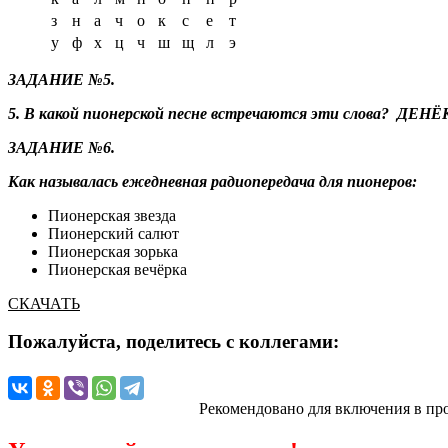
з
н
а
ч
о
к
с
е
т
у
ф
х
ц
ч
ш
щ
л
э
ЗАДАНИЕ №5.
5. В какой пионерской песне встречаются эти слова?
ДЕНЁК
ЗАДАНИЕ №6.
Как называлась ежедневная радиопередача для пионеров:
Пионерская звезда
Пионерский салют
Пионерская зорька
Пионерская вечёрка
CКАЧАТЬ
Пожалуйста, поделитесь с коллегами:
Рекомендовано для включения в пр