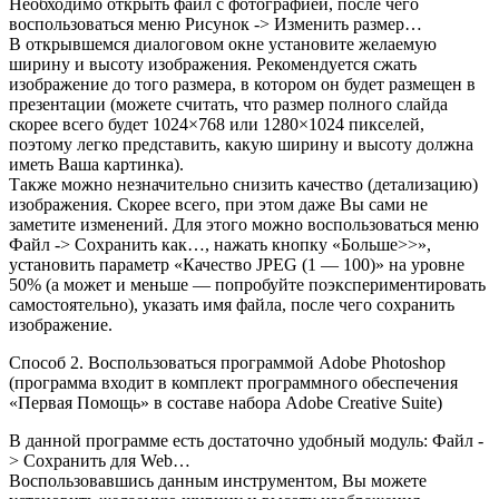
Необходимо открыть файл с фотографией, после чего
воспользоваться меню Рисунок -> Изменить размер…
В открывшемся диалоговом окне установите желаемую
ширину и высоту изображения. Рекомендуется сжать
изображение до того размера, в котором он будет размещен в
презентации (можете считать, что размер полного слайда
скорее всего будет 1024×768 или 1280×1024 пикселей,
поэтому легко представить, какую ширину и высоту должна
иметь Ваша картинка).
Также можно незначительно снизить качество (детализацию)
изображения. Скорее всего, при этом даже Вы сами не
заметите изменений. Для этого можно воспользоваться меню
Файл -> Сохранить как…, нажать кнопку «Больше>>»,
установить параметр «Качество JPEG (1 — 100)» на уровне
50% (а может и меньше — попробуйте поэкспериментировать
самостоятельно), указать имя файла, после чего сохранить
изображение.
Способ 2. Воспользоваться программой Adobe Photoshop
(программа входит в комплект программного обеспечения
«Первая Помощь» в составе набора Adobe Creative Suite)
В данной программе есть достаточно удобный модуль: Файл -
> Сохранить для Web…
Воспользовавшись данным инструментом, Вы можете