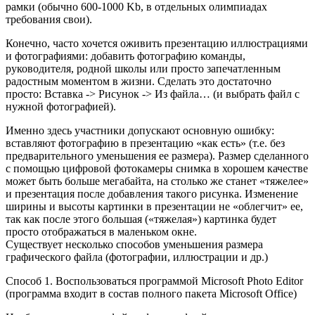
рамки (обычно 600-1000 Kb, в отдельных олимпиадах
требования свои).
Конечно, часто хочется оживить презентацию иллюстрациями
и фотографиями: добавить фотографию команды,
руководителя, родной школы или просто запечатленным
радостным моментом в жизни. Сделать это достаточно
просто: Вставка -> Рисунок -> Из файла… (и выбрать файл с
нужной фотографией).
Именно здесь участники допускают основную ошибку:
вставляют фотографию в презентацию «как есть» (т.е. без
предварительного уменьшения ее размера). Размер сделанного
с помощью цифровой фотокамеры снимка в хорошем качестве
может быть больше мегабайта, на столько же станет «тяжелее»
и презентация после добавления такого рисунка. Изменение
ширины и высоты картинки в презентации не «облегчит» ее,
так как после этого большая («тяжелая») картинка будет
просто отображаться в маленьком окне.
Существует несколько способов уменьшения размера
графического файла (фотографии, иллюстрации и др.)
Способ 1. Воспользоваться программой Microsoft Photo Editor
(программа входит в состав полного пакета Microsoft Office)