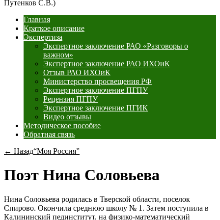
Путенков С.В.)
Главная
Краткое описание
Экспертиза
Экспертное заключение РАО «Разговоры о
важном»
Экспертное заключение РАО ИХОиК
Отзыв РАО ИХОиК
Министерство просвещения РФ
Экспертное заключение ПГПУ
Рецензия ПГПУ
Экспертное заключение ПГИК
Видео отзывы
Методическое пособие
Обратная связь
← Назад
“Моя Россия”
Поэт Нина Соловьева
Нина Соловьева родилась в Тверской области, поселок
Спирово. Окончила среднюю школу № 1. Затем поступила в
Калининский пединститут, на физико-математический