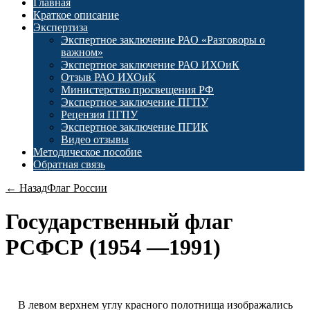
Главная
Краткое описание
Экспертиза
Экспертное заключение РАО «Разговоры о
важном»
Экспертное заключение РАО ИХОиК
Отзыв РАО ИХОиК
Министерство просвещения РФ
Экспертное заключение ПГПУ
Рецензия ПГПУ
Экспертное заключение ПГИК
Видео отзывы
Методическое пособие
Обратная связь
← Назад
Флаг России
Государственный флаг
РСФСР (1954 —1991)
В левом верхнем углу красного полотнища изображались