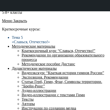
5-8+ классы
Меню
Закрыть
Краткосрочные курсы:
Тема 5
«Славься, Отечество!»
Методические материалы
Краткосрочный курс “Славься, Отечество!”
Рекомендации по организации образовательного
процесса
Методическое пособие Дистанс
Дидактические материалы
Видеоэкскурс “Краткая история гимнов России”
Экспозиция. Рекомендации
Статьи Герб, Гимн, Флаг, Символы территории.
“Брейн-Ринг”
Аудио-иллюстрации
Видео-иллюстрации с текстами Гимн
Тексты
Авторы
Инструкции по созданию медиа