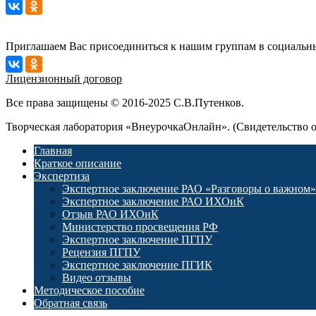
Приглашаем Вас присоединиться к нашим группам в социальны
Лицензионный договор
Все права защищены © 2016-2025 С.В.Путенков.
Творческая лаборатория «ВнеурочкаОнлайн». (Свидетельство 
Главная
Краткое описание
Экспертиза
Экспертное заключение РАО «Разговоры о важном»
Экспертное заключение РАО ИХОиК
Отзыв РАО ИХОиК
Министерство просвещения РФ
Экспертное заключение ПГПУ
Рецензия ПГПУ
Экспертное заключение ПГИК
Видео отзывы
Методическое пособие
Обратная связь