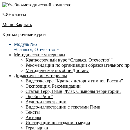
5-8+ классы
Меню
Закрыть
Краткосрочные курсы:
Модуль №5
«Славься, Отечество!»
Методические материалы
Краткосрочный курс “Славься, Отечество!”
Рекомендации по организации образовательного пр
Методическое пособие Дистанс
Дидактические материалы
Видеоэкскурс “Краткая история гимнов России”
Экспозиция. Рекомендации
Статьи Герб, Гимн, Флаг, Символы территории.
“Брейн-Ринг”
Аудио-иллюстрации
Видео-иллюстрации с текстами Гимн
Тексты
Авторы
Инструкции по созданию медиа
Геральдика