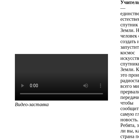
Учитель
—
единств
естеств
спутник
Земли. 
человек 
создать 
запустит
космос
искусст
спутник
Земли. К
это про
радиост
всего ми
прервал
передачи
чтобы
Видео-заставка
сообщит
самую г
новость.
Ребята, 
ли вы, к
страна 