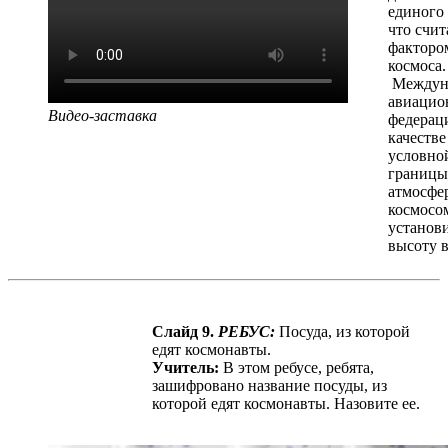
единого
что счит
факторо
космоса.
Междун
авиацио
Видео-заставка
федерац
качестве
условно
границы
атмосфе
космосо
установ
высоту в
Слайд 9.
РЕБУС:
Посуда, из которой
едят космонавты.
Учитель:
В этом ребусе, ребята,
зашифровано название посуды, из
которой едят космонавты. Назовите ее.