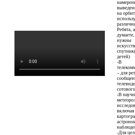
намерен
выведе
на орбит
использ
различн
Ребята, 
думаете,
нужны
искусст
спутник
детей)
-В
телеком
– для ре
сообщен
телевид
сотового
-В науч
метеоро
исследо
включая
картогр
астроно
наблюде
-Для це