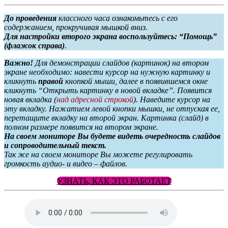
До проведения
классного часа ознакомьтесь с его
содержанием, прокручивая мышкой вниз.
Для настройки второго экрана воспользуйтесь: “Помощь”
(флажок справа)
.
Важно!
Для демонстрации слайдов (картинок) на втором
экране необходимо: навести курсор на нужную картинку и
кликнуть
правой
кнопкой мыши, далее в появившемся окне
кликнуть “Открыть картинку в новой вкладке”. Появится
новая вкладка (
над адресной строкой
). Наведите курсор на
эту вкладку. Нажатием левой кнопки мышки, не отпуская ее,
перетащите вкладку на второй экран. Картинка (слайд) в
полном размере появится на втором экране.
На своем мониторе Вы будете видеть очередность слайдов
и сопроводительный текст.
Так же на своем мониторе Вы можете регулировать
громкость аудио- и видео – файлов.
УЗНАТЬ, КАК ЭТО РАБОТАЕТ