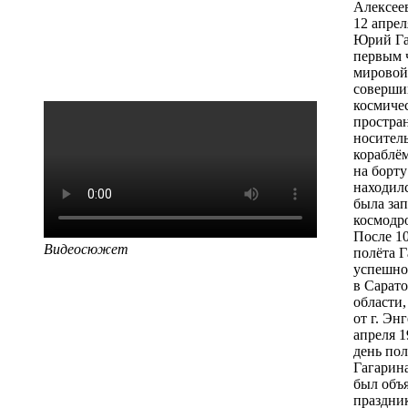
Алексее
12 апрел
Юрий Га
первым 
мировой
соверши
космиче
простран
носитель
кораблём
на борту
находилс
была за
космодр
После 1
Видеосюжет
полёта 
успешно
в Сарат
области,
от г. Энг
апреля 1
день по
Гагарина
был объ
праздни