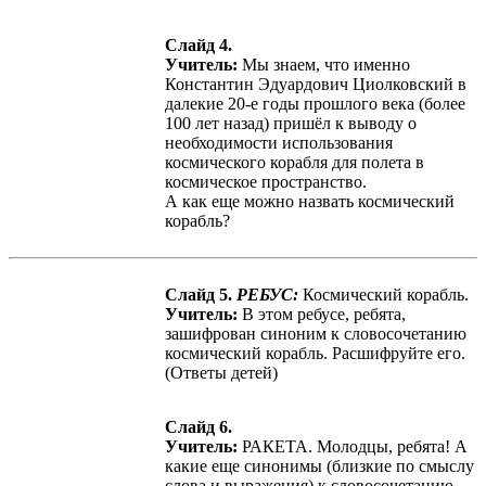
Слайд 4.
Учитель:
Мы знаем, что именно
Константин Эдуардович Циолковский в
далекие 20-е годы прошлого века (более
100 лет назад) пришёл к выводу о
необходимости использования
космического корабля для полета в
космическое пространство.
А как еще можно назвать космический
корабль?
Слайд 5.
РЕБУС:
Космический корабль.
Учитель:
В этом ребусе, ребята,
зашифрован синоним к словосочетанию
космический корабль. Расшифруйте его.
(Ответы детей)
Слайд 6.
Учитель:
РАКЕТА. Молодцы, ребята! А
какие еще синонимы (близкие по смыслу
слова и выражения) к словосочетанию