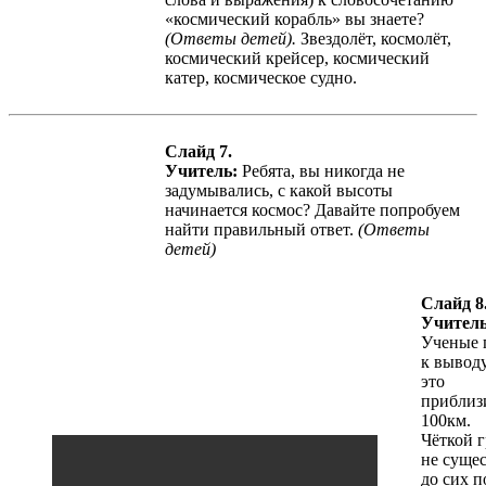
«космический корабль» вы знаете?
(Ответы детей).
Звездолёт, космолёт,
космический крейсер, космический
катер, космическое судно.
Слайд 7.
Учитель:
Ребята, вы никогда не
задумывались, с какой высоты
начинается космос? Давайте попробуем
найти правильный ответ.
(Ответы
детей)
Слайд 8
Учитель
Ученые
к выводу
это
приблиз
100км.
Чёткой 
не сущес
до сих п