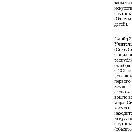
запусти
искусст
спутник
(Ответы
детей).
Слайд 2
Учитель
(Союз С
Социали
республи
октября 
СССР ос
успешны
первого
Земли. 
слово «
вошло во
мира. Се
космосе
находит
искусст
спутник
(объекто