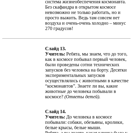
система жизнеобеспечения космонавта.
Без скафандра в открытом космосе
невозможно не только работать, но и
просто выжить. Ведь там совсем нет
воздуха и очень-очень холодно – минус
270 градусов!
Слайд 13.
Учитель:
Ребята, мы знаем, что до того,
как в космосе побывал первый человек,
были проведены сотни технических
запусков без человека на борту. Десятки
экспериментальных запусков
осуществлялись с животными в качестве
“космонавтов”. Знаете ли вы, какие
животные до человека побывали в
космосе?
(Ответы детей).
Слайд 14.
Учитель:
До человека в космосе
побывали: собаки, обезьяны, кролики,
белые крысы, белые мыши.
Ребята, а вы знаете, какая кличка была у