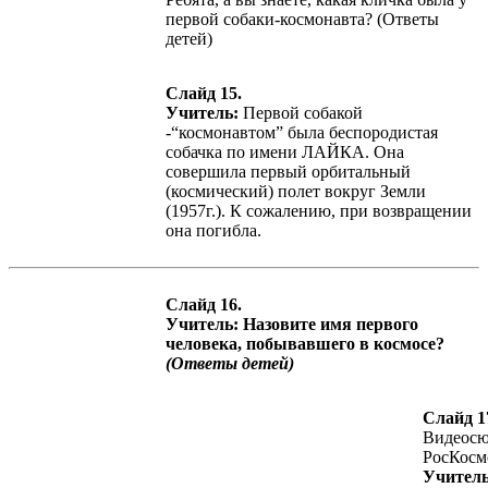
первой собаки-космонавта? (Ответы
детей)
Слайд 15.
Учитель:
Первой собакой
-“космонавтом” была беспородистая
собачка по имени ЛАЙКА. Она
совершила первый орбитальный
(космический) полет вокруг Земли
(1957г.). К сожалению, при возвращении
она погибла.
Слайд 16.
Учитель:
Назовите имя первого
человека, побывавшего в космосе?
(Ответы детей)
Слайд 1
Видеос
РосКосм
Учитель