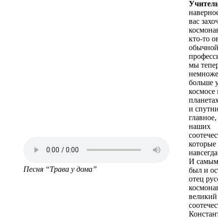
Учитель
наверное
вас захо
космона
кто-то о
обычной
професси
мы тепе
немноже
больше 
космосе 
планетах
и спутни
главное,
наших
соотечес
которые 
навсегд
И самым
Песня “Трава у дома”
был и ос
отец рус
космона
великий
соотече
Констан