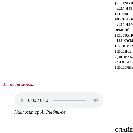
разведки
-Для на
определ
местопо
-Для наб
земной
поверхн
-На кос
станциях
предназ
для знак
жизнью 
предела
Фоновая музыка
Композитор А. Рыбников
СЛАЙД 