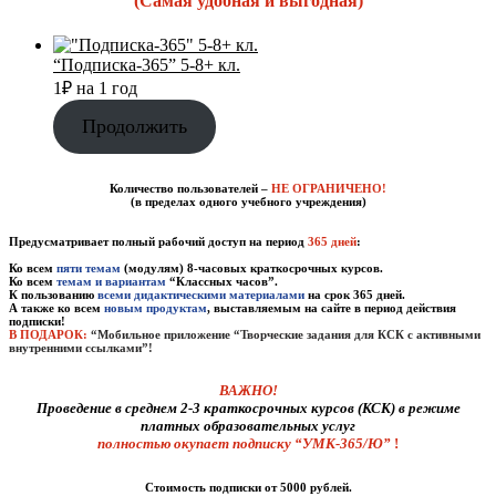
(Самая удобная и выгодная)
“Подписка-365” 5-8+ кл.
1
₽
на 1 год
Продолжить
Количество пользователей –
НЕ ОГРАНИЧЕНО
!
(в пределах одного учебного учреждения)
Предусматривает полный рабочий доступ на период
365 дней
:
Ко всем
пяти темам
(модулям) 8-часовых краткосрочных курсов.
Ко всем
темам и вариантам
“Классных часов”.
К пользованию
всеми дидактическими материалами
на срок 365 дней.
А также ко всем
новым продуктам
, выставляемым на сайте в период действия
подписки
!
В ПОДАРОК:
“Мобильное приложение “Творческие задания для КСК с активными
внутренними ссылками”!
ВАЖНО!
Проведение в среднем 2-3 краткосрочных курсов (КСК) в режиме
платных образовательных услуг
полностью окупает подписку “УМК-365/Ю”
!
Стоимость подписки от 5000 рублей.