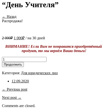
“День Учителя”
← Назад
Распродажа!
2 000
₽
1 000
₽
/ на 30 дней
ВНИМАНИЕ! Если Вам не понравится приобретённый
продукт, то мы вернём Ваши деньги!
Количество
товара
Продолжить
Подписка
/
Категория:
Для юридических лиц
Ю
"Блок-
12.09.2020
Тема
"День
← Previous post
Учителя"
Next post →
Comments are closed.