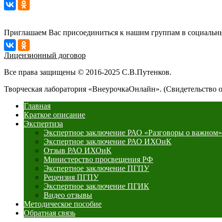
Приглашаем Вас присоединиться к нашим группам в социальны
Лицензионный договор
Все права защищены © 2016-2025 С.В.Путенков.
Творческая лаборатория «ВнеурочкаОнлайн». (Свидетельство 
Главная
Краткое описание
Экспертиза
Экспертное заключение РАО «Разговоры о важном»
Экспертное заключение РАО ИХОиК
Отзыв РАО ИХОиК
Министерство просвещения РФ
Экспертное заключение ПГПУ
Рецензия ПГПУ
Экспертное заключение ПГИК
Видео отзывы
Методическое пособие
Обратная связь