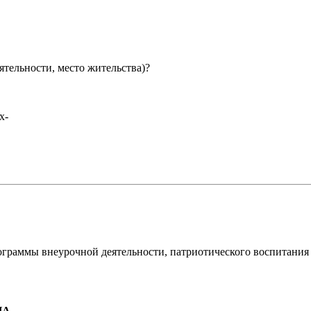
ятельности, место жительства)?
х-
ограммы внеурочной деятельности, патриотического воспитания
А..