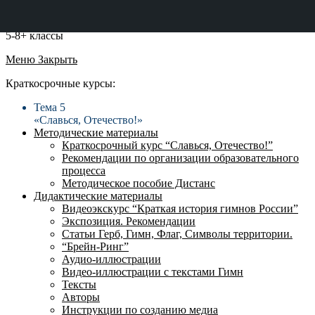
5-8+ классы
Меню
Закрыть
Краткосрочные курсы:
Тема 5
«Славься, Отечество!»
Методические материалы
Краткосрочный курс “Славься, Отечество!”
Рекомендации по организации образовательного
процесса
Методическое пособие Дистанс
Дидактические материалы
Видеоэкскурс “Краткая история гимнов России”
Экспозиция. Рекомендации
Статьи Герб, Гимн, Флаг, Символы территории.
“Брейн-Ринг”
Аудио-иллюстрации
Видео-иллюстрации с текстами Гимн
Тексты
Авторы
Инструкции по созданию медиа