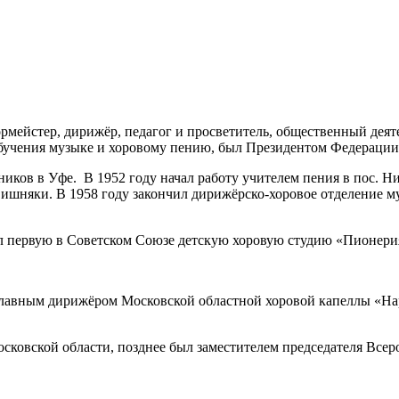
рмейстер, дирижёр, педагог и просветитель, общественный деят
обучения музыке и хоровому пению, был Президентом Федерации
иков в Уфе. В 1952 году начал работу учителем пения в пос. Н
Вишняки. В 1958 году закончил дирижёрско-хоровое отделение 
ал первую в Советском Союзе детскую хоровую студию «Пионери
 главным дирижёром Московской областной хоровой капеллы «Н
осковской области, позднее был заместителем председателя Всер