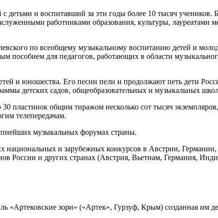
с детьми и воспитавший за эти годы более 10 тысяч учеников. 
заслуженными работниками образования, культуры, лауреатами 
алевского по всеобщему музыкальному воспитанию детей и моло
ным пособием для педагогов, работающих в области музыкально
етей и юношества. Его песни пели и продолжают петь дети Росс
ограммы детских садов, общеобразовательных и музыкальных школ
0 пластинок общим тиражом несколько сот тысяч экземпляров, с
гим телепередачам.
рупнейших музыкальных форумах страны.
их национальных и зарубежных конкурсов в Австрии, Германии, 
нов России и других странах (Австрия, Вьетнам, Германия, Инди
 «Артековские зори» («Артек», Гурзуф, Крым) созданная им де