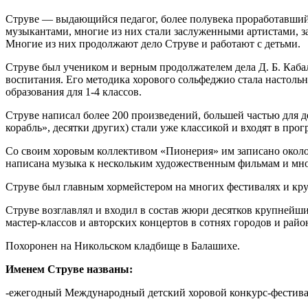
Струве — выдающийся педагог, более полувека проработавший 
музыкантами, многие из них стали заслуженными артистами, 
Многие из них продолжают дело Струве и работают с детьми.
Струве был учеником и верным продолжателем дела Д. Б. Каб
воспитания. Его методика хорового сольфеджио стала настоль
образования для 1-4 классов.
Струве написал более 200 произведений, большей частью для д
корабль», десятки других) стали уже классикой и входят в пр
Со своим хоровым коллективом «Пионерия» им записано около 3
написана музыка к нескольким художественным фильмам и мно
Струве был главным хормейстером на многих фестивалях и к
Струве возглавлял и входил в состав жюри десятков крупнейш
мастер-классов и авторских концертов в сотнях городов и райо
Похоронен на Никольском кладбище в Балашихе.
Именем Струве названы:
-ежегодный Международный детский хоровой конкурс-фестиваль