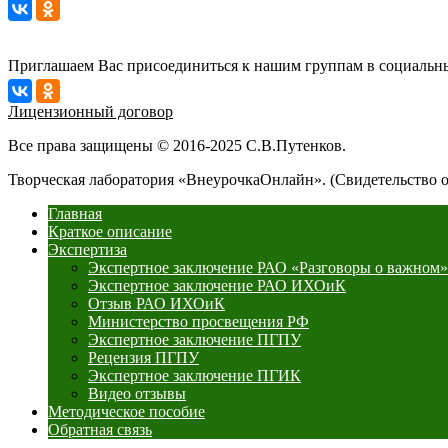
Приглашаем Вас присоединиться к нашим группам в социальны
Лицензионный договор
Все права защищены © 2016-2025 С.В.Путенков.
Творческая лаборатория «ВнеурочкаОнлайн». (Свидетельство 
Главная
Краткое описание
Экспертиза
Экспертное заключение РАО «Разговоры о важном»
Экспертное заключение РАО ИХОиК
Отзыв РАО ИХОиК
Министерство просвещения РФ
Экспертное заключение ПГПУ
Рецензия ПГПУ
Экспертное заключение ПГИК
Видео отзывы
Методическое пособие
Обратная связь