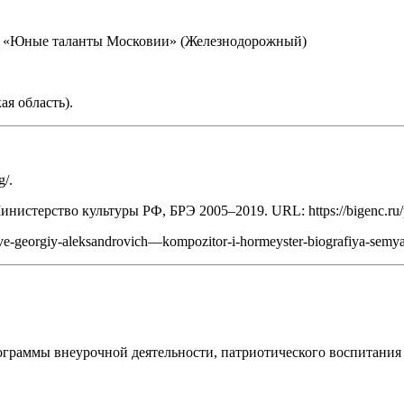
рс «Юные таланты Московии» (Железнодорожный)
ая область).
g/.
нистерство культуры РФ, БРЭ 2005–2019. URL: https://bigenc.ru/
uve-georgiy-aleksandrovich—kompozitor-i-hormeyster-biografiya-semya
ограммы внеурочной деятельности, патриотического воспитания