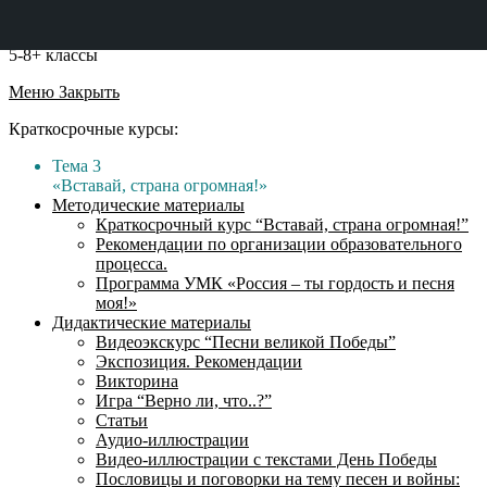
5-8+ классы
Меню
Закрыть
Краткосрочные курсы:
Тема 3
«Вставай, страна огромная!»
Методические материалы
Краткосрочный курс “Вставай, страна огромная!”
Рекомендации по организации образовательного
процесса.
Программа УМК «Россия – ты гордость и песня
моя!»
Дидактические материалы
Видеоэкскурс “Песни великой Победы”
Экспозиция. Рекомендации
Викторина
Игра “Верно ли, что..?”
Статьи
Аудио-иллюстрации
Видео-иллюстрации с текстами День Победы
Пословицы и поговорки на тему песен и войны: