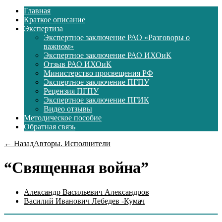
Главная
Краткое описание
Экспертиза
Экспертное заключение РАО «Разговоры о
важном»
Экспертное заключение РАО ИХОиК
Отзыв РАО ИХОиК
Министерство просвещения РФ
Экспертное заключение ПГПУ
Рецензия ПГПУ
Экспертное заключение ПГИК
Видео отзывы
Методическое пособие
Обратная связь
← Назад
Авторы. Исполнители
“Священная война”
Александр Васильевич Александров
Василий Иванович Лебедев -Кумач