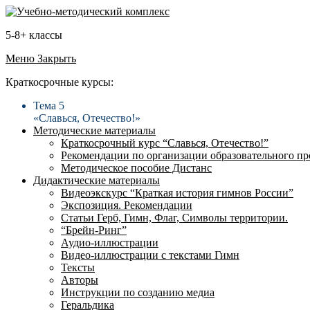
5-8+ классы
Меню
Закрыть
Краткосрочные курсы:
Тема 5
«Славься, Отечество!»
Методические материалы
Краткосрочный курс “Славься, Отечество!”
Рекомендации по организации образовательного пр
Методическое пособие Дистанс
Дидактические материалы
Видеоэкскурс “Краткая история гимнов России”
Экспозиция. Рекомендации
Статьи Герб, Гимн, Флаг, Символы территории.
“Брейн-Ринг”
Аудио-иллюстрации
Видео-иллюстрации с текстами Гимн
Тексты
Авторы
Инструкции по созданию медиа
Геральдика