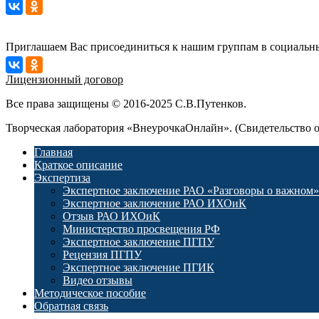
Приглашаем Вас присоединиться к нашим группам в социальны
Лицензионный договор
Все права защищены © 2016-2025 С.В.Путенков.
Творческая лаборатория «ВнеурочкаОнлайн». (Свидетельство 
Главная
Краткое описание
Экспертиза
Экспертное заключение РАО «Разговоры о важном»
Экспертное заключение РАО ИХОиК
Отзыв РАО ИХОиК
Министерство просвещения РФ
Экспертное заключение ПГПУ
Рецензия ПГПУ
Экспертное заключение ПГИК
Видео отзывы
Методическое пособие
Обратная связь