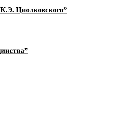
 К.Э. Циолковского”
динства”