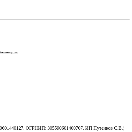
Фильм-уроки
590601440127, ОГРНИП: 305590601400707. ИП Путенков С.В.)