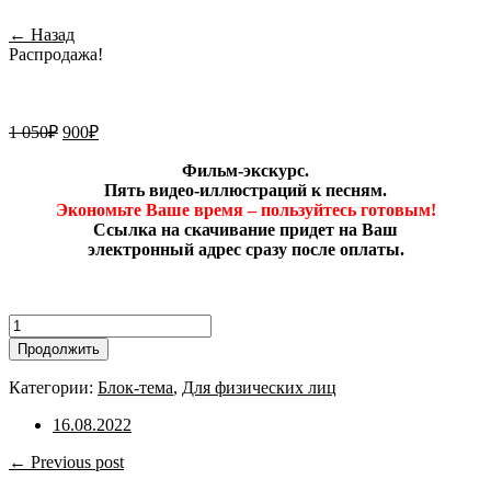
← Назад
Распродажа!
1 050
₽
900
₽
Фильм-экскурс.
Пять видео-иллюстраций к песням.
Экономьте Ваше время – пользуйтесь готовым!
Ссылка на скачивание придет на Ваш
электронный адрес сразу после оплаты.
Количество
товара
Продолжить
Блок-
тема
Категории:
Блок-тема
,
Для физических лиц
"День
знаний"
16.08.2022
← Previous post