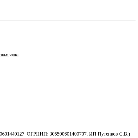
Фильм-уроки
590601440127, ОГРНИП: 305590601400707. ИП Путенков С.В.)