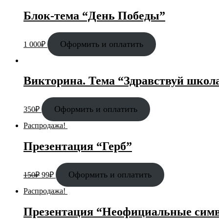
Блок-тема “День Победы”
Оформить и оплатить
1 000
₽
Викторина. Тема “Здравствуй школ
Оформить и оплатить
350
₽
Распродажа!
Презентация “Герб”
Оформить и оплатить
150
₽
99
₽
Распродажа!
Презентация “Неофициальные сим