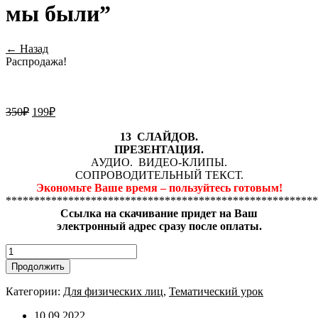
мы были”
← Назад
Распродажа!
350
₽
199
₽
13 СЛАЙДОВ.
ПРЕЗЕНТАЦИЯ.
АУДИО. ВИДЕО-КЛИПЫ.
СОПРОВОДИТЕЛЬНЫЙ ТЕКСТ.
Экономьте Ваше время – пользуйтесь готовым!
*******************************************************
Ссылка на скачивание придет на Ваш
электронный адрес сразу после оплаты.
Количество
товара
Продолжить
Классный
час
Категории:
Для физических лиц
,
Тематический урок
"Как
молоды
10.09.2022