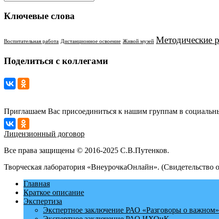
Ключевые слова
Методические 
Воспитательная работа
Дистанционное освоение
Живой музей
Поделиться с коллегами
Приглашаем Вас присоединиться к нашим группам в социальны
Лицензионный договор
Все права защищены © 2016-2025 С.В.Путенков.
Творческая лаборатория «ВнеурочкаОнлайн». (Свидетельство 
Главная
Краткое описание
Экспертиза
Экспертное заключение РАО «Разговоры о важном»
Экспертное заключение РАО ИХОиК