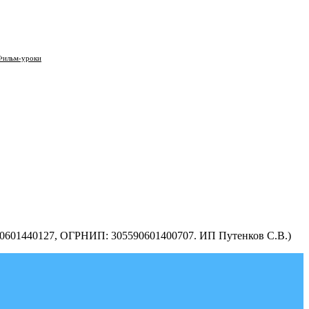
Фильм-уроки
590601440127, ОГРНИП: 305590601400707. ИП Путенков С.В.)