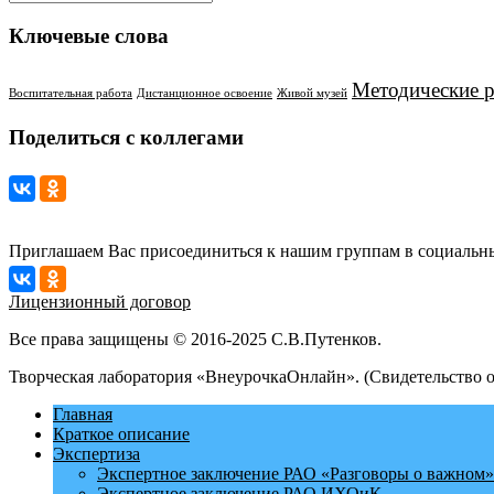
Ключевые слова
Методические 
Воспитательная работа
Дистанционное освоение
Живой музей
Поделиться с коллегами
Приглашаем Вас присоединиться к нашим группам в социальны
Лицензионный договор
Все права защищены © 2016-2025 С.В.Путенков.
Творческая лаборатория «ВнеурочкаОнлайн». (Свидетельство 
Главная
Краткое описание
Экспертиза
Экспертное заключение РАО «Разговоры о важном»
Экспертное заключение РАО ИХОиК