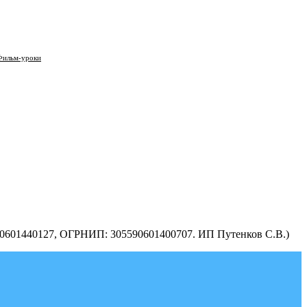
Фильм-уроки
590601440127, ОГРНИП: 305590601400707. ИП Путенков С.В.)