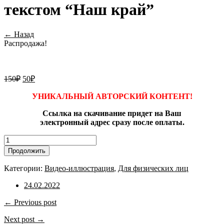
текстом “Наш край”
← Назад
Распродажа!
150
₽
50
₽
УНИКАЛЬНЫЙ АВТОРСКИЙ КОНТЕНТ!
Ссылка на скачивание придет на Ваш
электронный адрес сразу после оплаты.
Количество
товара
Продолжить
Видео-
иллюстрация
Категории:
Видео-иллюстрация
,
Для физических лиц
с
текстом
24.02.2022
"Наш
край"
← Previous post
Next post →