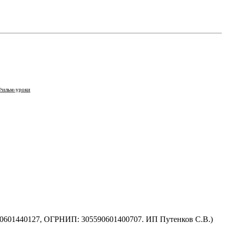
Фильм-уроки
590601440127, ОГРНИП: 305590601400707. ИП Путенков С.В.)