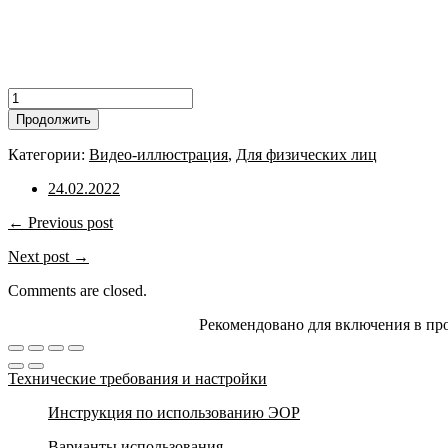
Количество
товара
Продолжить
Видео-
иллюстрация
Категории:
Видео-иллюстрация
,
Для физических лиц
с
текстом
24.02.2022
"С
чего
← Previous post
начинается
Next post →
Родина?"
Comments are closed.
Рекомендовано для включения в пр
Технические требования и настройки
Инструкция по использованию ЭОР
Варианты использования