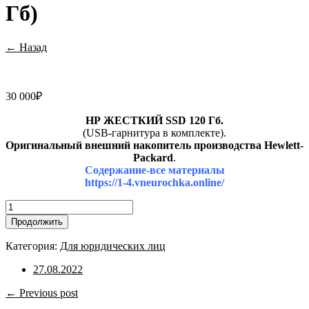
Гб)
← Назад
30 000
₽
НР
ЖЕСТКИЙ SSD 120 Гб.
(USB-гарнитура в комплекте).
Оригинальный внешний накопитель производства Hewlett-
Packard
.
Содержание-все материалы
https://1-4.vneurochka.online/
Количество
товара
Продолжить
Внешний
SSD
Категория:
Для юридических лиц
1-
4+кл.
27.08.2022
(120
Гб)
← Previous post