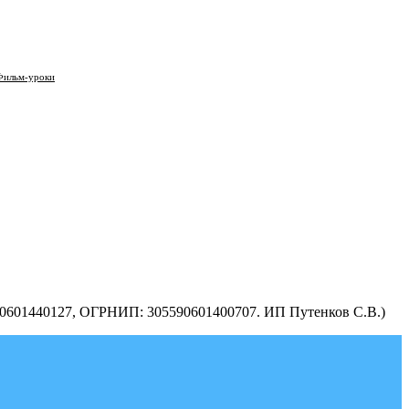
Фильм-уроки
590601440127, ОГРНИП: 305590601400707. ИП Путенков С.В.)