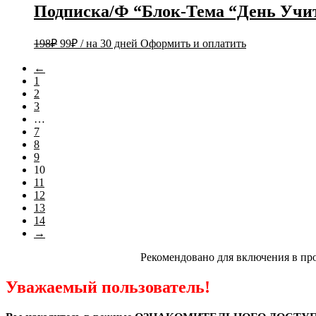
Подписка/Ф “Блок-Тема “День Учит
198
₽
99
₽
/ на 30 дней
Оформить и оплатить
←
1
2
3
…
7
8
9
10
11
12
13
14
→
Рекомендовано для включения в пр
Уважаемый пользователь!