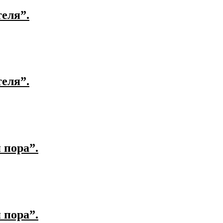
еля”.
еля”.
 пора”.
 пора”.