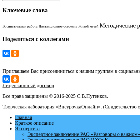
Ключевые слова
Методические 
Воспитательная работа
Дистанционное освоение
Живой музей
Поделиться с коллегами
Приглашаем Вас присоединиться к нашим группам в социальны
Лицензионный договор
Все права защищены © 2016-2025 С.В.Путенков.
Творческая лаборатория «ВнеурочкаОнлайн». (Свидетельство 
Главная
Краткое описание
Экспертиза
Экспертное заключение РАО «Разговоры о важном»
Экспертное заключение РАО ИХОиК