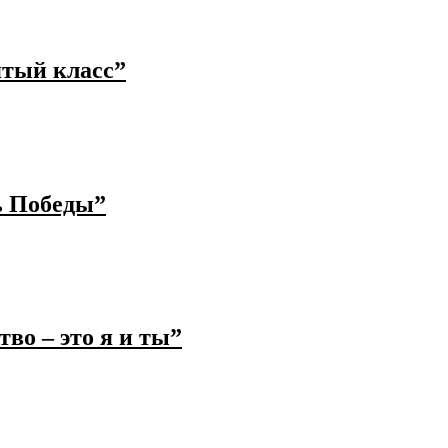
ятый класс”
ь Победы”
во – это я и ты”