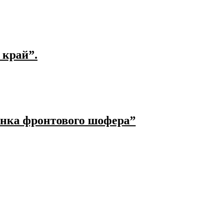
 край”.
енка фронтового шофера”