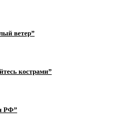
лый ветер”
йтесь кострами”
н РФ”