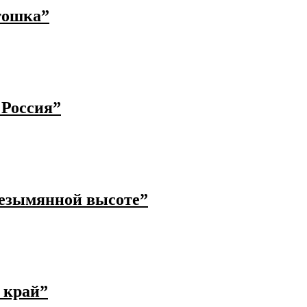
тошка”
 Россия”
безымянной высоте”
 край”