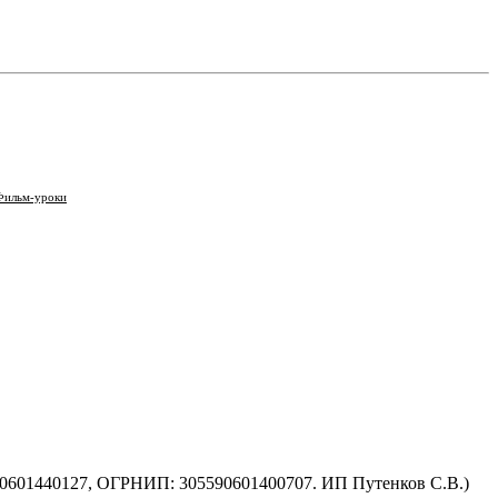
Фильм-уроки
590601440127, ОГРНИП: 305590601400707. ИП Путенков С.В.)