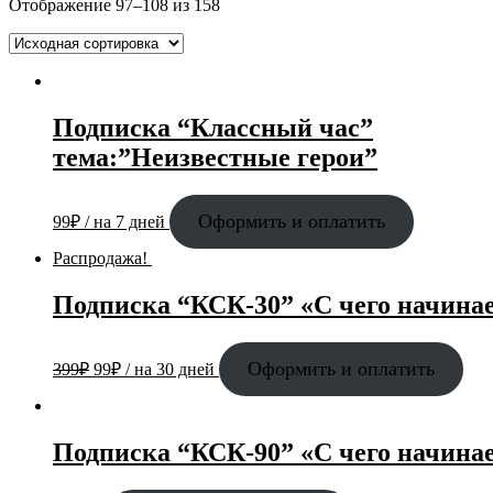
Отображение 97–108 из 158
Подписка “Классный час”
тема:”Неизвестные герои”
Оформить и оплатить
99
₽
/ на 7 дней
Распродажа!
Подписка “КСК-30” «С чего начина
Оформить и оплатить
399
₽
99
₽
/ на 30 дней
Подписка “КСК-90” «С чего начина