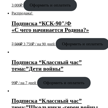
Оформить и оплатить
3 000
₽
Распродажа!
Подписка “КСК-90″/Ф
«С чего начинается Родина?»
Оформить и оплатить
7 500
₽
3 750
₽
/ на 90 дней
Подписка “Классный час”
тема:”Дети войны”
Оформить и оплатить
99
₽
/ на 7 дней
Подписка “Классный час”
тема:”Школьники -герои войны.