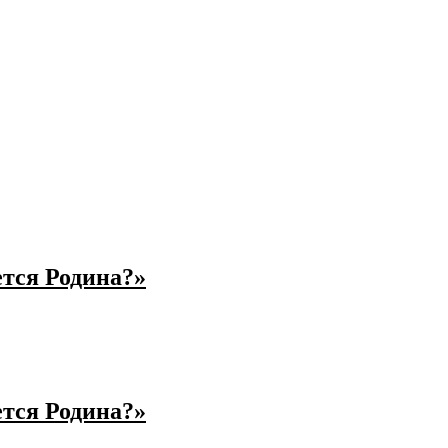
ется Родина?»
ется Родина?»