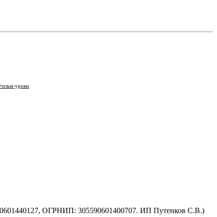
Фильм-уроки
590601440127, ОГРНИП: 305590601400707. ИП Путенков С.В.)