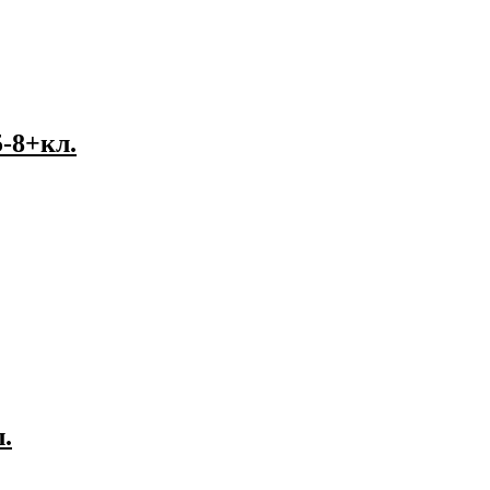
-8+кл.
.